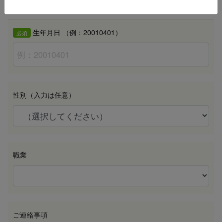
生年月日 （例：20010401）
必須
性別（入力は任意）
職業
ご連絡事項