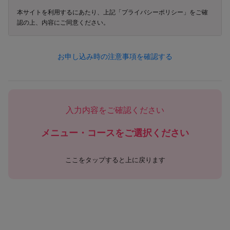
努めてまいります。
本サイトを利用するにあたり、上記「プライバシーポリシー」をご確
認の上、内容にご同意ください。
---
1. 個人情報の定義
お申し込み時の注意事項を確認する
本ポリシーにおける「個人情報」とは、以下のいずれかに該当
する情報を指します。
（1）お客様等から提供された情報
・氏名、住所、電話番号、FAX番号、メールアドレス、生年月
入力内容をご確認ください
日、性別など個人を識別できる情報
・会社名、部署名、役職、勤務先所在地、勤務先連絡先などの
メニュー・コースをご選択ください
業務関連情報
・クレジットカード番号、口座情報その他の決済手段に関する
情報
ここをタップすると上に戻ります
・学歴、職歴、保有資格等、採用選考応募に関連する情報
・その他お客様等から当社に提供された一切の情報
（2）サービス利用により取得される情報
・契約、予約、施術、購入、キャンペーン応募等に関する情報
・メールマガジン購読状況、ポイント・クーポンなどの特典利
用状況