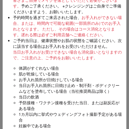
店舗
必須
す。
予めご了承ください。 ※クレンジングはご自身でご準備
くださいますよう、お願いいたします。
予約時間を過ぎてご来店された場合、
お手入れができない場
合、または、時間内で可能な範囲(一部箇所のみ)でのお手入
れとなります。 ただし、その場合はコース消化となりま
す。
遅れる際は必ずご利用店舗へご連絡ください。
ご希望日時
第一希望
必須
ご予約当日は、健康状態やお肌の状態をご確認ください。次
に該当する場合はお手入れをお受けいただけません。
当日お手入れがお受けできない場合も消化扱いとなりますの
で、ご注意の上、ご予約をお願いいたします。
第二希望（入力は任意）
体調がすぐれない場合
肌が乾燥している場合
お手入れ箇所が日焼けしている場合
当日お手入れ箇所に日焼け止め・制汗剤・ボディクリー
ムなどを塗布している場合（当社推奨商品は除く）
第三希望（入力は任意）
当日の飲酒
予防接種・ワクチン接種を受けた当日、または副反応が
ある場合
1カ月以内に挙式やウェディングフォト撮影予定がある場
合
妊娠中である場合