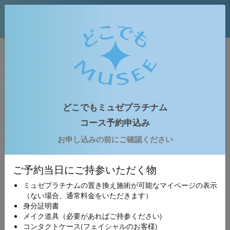
どこでもミュゼプラチナム
【新規】都度払いコース予約申込みフォ
ーム
どこでもミュゼプラチナム
コース予約申込み
お申込みの流れ
お申し込みの前にご確認ください
1
ご予約情報の入力
下記のご予約申し込みフォームに必要事項をご入力
ご予約当日にご持参いただく物
の上、お申し込みください。
ミュゼプラチナムの置き換え施術が可能なマイページの表示
（ない場合、通常料金をいただきます）
2
申込内容の確認
身分証明書
ご入力いただきましたメールアドレス宛に予約確認
メイク道具（必要があればご持参ください)
メールが送られます。 メールの内容をご確認くださ
コンタクトケース(フェイシャルのお客様)