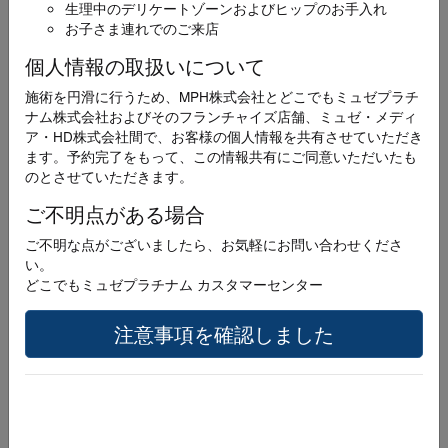
生理中のデリケートゾーンおよびヒップのお手入れ
お名前
必須
お子さま連れでのご来店
個人情報の取扱いについて
施術を円滑に行うため、MPH株式会社とどこでもミュゼプラチ
ナム株式会社およびそのフランチャイズ店舗、ミュゼ・メディ
ふりがな
ア・HD株式会社間で、お客様の個人情報を共有させていただき
必須
ます。予約完了をもって、この情報共有にご同意いただいたも
のとさせていただきます。
ご不明点がある場合
ご不明な点がございましたら、お気軽にお問い合わせくださ
メールアドレス
い。
必須
どこでもミュゼプラチナム カスタマーセンター
注意事項を確認しました
電話番号
必須