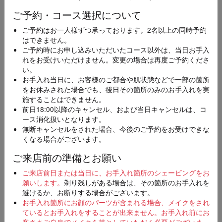
い。※仮予約の場合、後日予約店舗よりご連絡させ
ご予約・コース選択について
ていただきます。
ご予約はお一人様ずつ承っております。2名以上の同時予約
3
はできません。
ご予約完了
ご予約時にお申し込みいただいたコース以外は、当日お手入
ご予約の変更やキャンセルを希望の場合、直接ご予
れをお受けいただけません。変更の場合は再度ご予約くださ
約店舗にご連絡をお願いいたします。
い。
お手入れ当日に、お客様のご都合や肌状態などで一部の箇所
をお休みされた場合でも、後日その箇所のみのお手入れを実
施することはできません。
メニュー
必須
前日18:00以降のキャンセル、および当日キャンセルは、コ
ース消化扱いとなります。
無断キャンセルをされた場合、今後のご予約をお受けできな
くなる場合がございます。
ご来店前の準備とお願い
エリア
必須
ご来店前日または当日に、お手入れ箇所のシェービングをお
願いします。
剃り残しがある場合は、その箇所のお手入れを
避けるか、お断りする場合がございます。
お手入れ箇所にお顔のパーツが含まれる場合、メイクをされ
ているとお手入れをすることが出来ません。お手入れ前にお
客さまご自身でメイクを落としていただく必要がございま