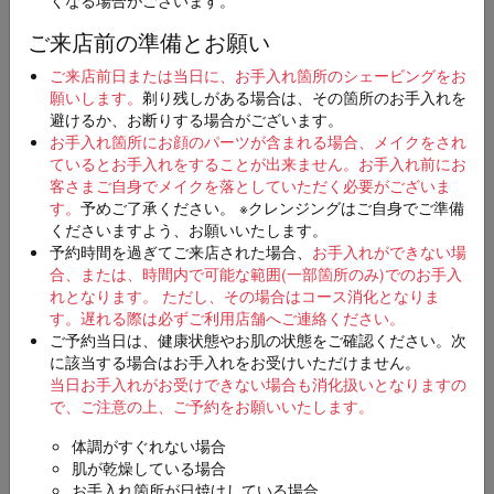
ご来店前の準備とお願い
店舗
必須
ご来店前日または当日に、お手入れ箇所のシェービングをお
願いします。
剃り残しがある場合は、その箇所のお手入れを
避けるか、お断りする場合がございます。
お手入れ箇所にお顔のパーツが含まれる場合、メイクをされ
ているとお手入れをすることが出来ません。お手入れ前にお
ご希望日時
第一希望
客さまご自身でメイクを落としていただく必要がございま
必須
す。
予めご了承ください。 ※クレンジングはご自身でご準備
くださいますよう、お願いいたします。
予約時間を過ぎてご来店された場合、
お手入れができない場
合、または、時間内で可能な範囲(一部箇所のみ)でのお手入
第二希望（入力は任意）
れとなります。 ただし、その場合はコース消化となりま
す。
遅れる際は必ずご利用店舗へご連絡ください。
ご予約当日は、健康状態やお肌の状態をご確認ください。次
に該当する場合はお手入れをお受けいただけません。
当日お手入れがお受けできない場合も消化扱いとなりますの
第三希望（入力は任意）
で、ご注意の上、ご予約をお願いいたします。
体調がすぐれない場合
肌が乾燥している場合
お手入れ箇所が日焼けしている場合