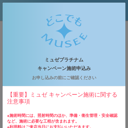
どこでもミュゼプラチナム
はじめての方専用予約申込みフォーム
ミュゼプラチナム
お申込みの流れ
キャンペーン施術申込み
1
お申し込みの前にご確認ください
ご予約情報の入力
下記のご予約申し込みフォームに必要事項をご入力
の上、お申し込みください。
【重要】ミュゼ キャンペーン施術に関する
注意事項
2
申込内容の確認
ご入力いただきましたメールアドレス宛に予約確認
※施術時間には、照射時間のほか、準備・衛生管理・安全確認
メールが送られます。※仮予約の場合、後日予約店
など、施術に必要な工程が含まれます。
舗よりご連絡させていただきます。
※利用料はご来店当日にお支払いいただきます。