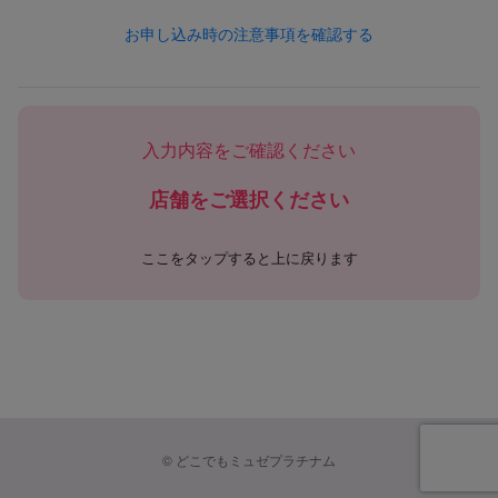
1. 個人情報の定義
お申し込み時の注意事項を確認する
本ポリシーにおける「個人情報」とは、以下のいずれかに該当
する情報を指します。
（1）お客様等から提供された情報
・氏名、住所、電話番号、FAX番号、メールアドレス、生年月
入力内容をご確認ください
日、性別など個人を識別できる情報
・会社名、部署名、役職、勤務先所在地、勤務先連絡先などの
店舗をご選択ください
業務関連情報
・クレジットカード番号、口座情報その他の決済手段に関する
情報
ここをタップすると上に戻ります
・学歴、職歴、保有資格等、採用選考応募に関連する情報
・その他お客様等から当社に提供された一切の情報
（2）サービス利用により取得される情報
・契約、予約、施術、購入、キャンペーン応募等に関する情報
・メールマガジン購読状況、ポイント・クーポンなどの特典利
用状況
・お問い合わせ、アンケート、意見投稿などの内容
©
どこでもミュゼプラチナム
（3）ウェブサイトやアプリ利用によって自動的に取得される
情報