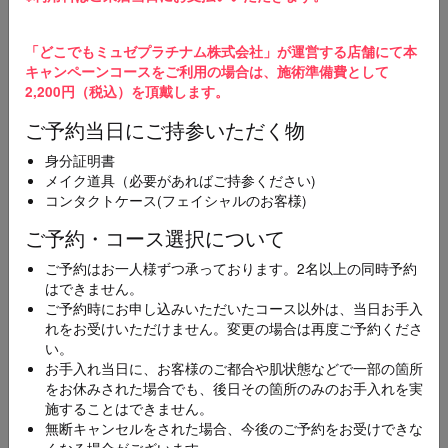
3
ご予約完了
「どこでもミュゼプラチナム株式会社」が運営する店舗にて本
ご予約の変更やキャンセルを希望の場合、直接ご予
キャンペーンコースをご利用の場合は、施術準備費として
約店舗にご連絡をお願いいたします。
2,200円（税込）を頂戴します。
ご予約当日にご持参いただく物
スマホ・携帯メールをご使用の方へ
【@dokodemo-musee.com】の受信許可設定をお願いいたします。届かない
身分証明書
場合は迷惑メールフォルダを確認してください。
メイク道具（必要があればご持参ください)
コンタクトケース(フェイシャルのお客様)
メニュー
ご予約・コース選択について
必須
ご予約はお一人様ずつ承っております。2名以上の同時予約
[100円CP]全身スキンケア美容脱毛コース(顔･襟足
はできません。
付き)
ご予約時にお申し込みいただいたコース以外は、当日お手入
れをお受けいただけません。変更の場合は再度ご予約くださ
い。
お手入れ当日に、お客様のご都合や肌状態などで一部の箇所
エリア
必須
をお休みされた場合でも、後日その箇所のみのお手入れを実
施することはできません。
無断キャンセルをされた場合、今後のご予約をお受けできな
くなる場合がございます。