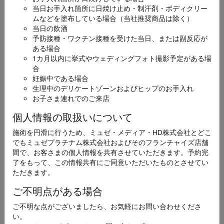
当日お手入れ箇所に日焼け止め・制汗剤・ボディクリー
ムなどを塗布している場合（当社推奨商品は除く）
お名前
必須
当日の飲酒
予防接種・ワクチン接種を受けた当日、または副反応が
ある場合
1カ月以内に挙式やウェディングフォト撮影予定がある場
合
妊娠中である場合
生理中のデリケートゾーンおよびヒップのお手入れ
ふりがな
必須
お子さま連れでのご来店
個人情報の取扱いについて
施術を円滑に行うため、ミュゼ・メディア・HD株式会社とどこ
でもミュゼプラチナム株式会社およびそのフランチャイズ店舗
メールアドレス
間で、お客さまの個人情報を共有させていただきます。予約完
必須
了をもって、この情報共有にご同意いただいたものとさせてい
ただきます。
ご不明点がある場合
ご不明な点がございましたら、お気軽にお問い合わせくださ
電話番号
い。
必須