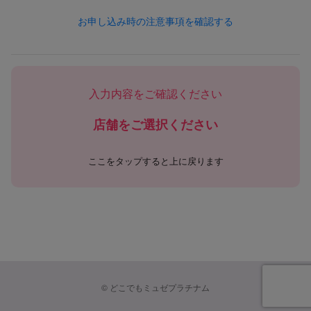
1. 個人情報の定義
お申し込み時の注意事項を確認する
本ポリシーにおける「個人情報」とは、以下のいずれかに該当
する情報を指します。
（1）お客様等から提供された情報
・氏名、住所、電話番号、FAX番号、メールアドレス、生年月
入力内容をご確認ください
日、性別など個人を識別できる情報
・会社名、部署名、役職、勤務先所在地、勤務先連絡先などの
店舗をご選択ください
業務関連情報
・クレジットカード番号、口座情報その他の決済手段に関する
情報
ここをタップすると上に戻ります
・学歴、職歴、保有資格等、採用選考応募に関連する情報
・その他お客様等から当社に提供された一切の情報
（2）サービス利用により取得される情報
・契約、予約、施術、購入、キャンペーン応募等に関する情報
・メールマガジン購読状況、ポイント・クーポンなどの特典利
用状況
・お問い合わせ、アンケート、意見投稿などの内容
©
どこでもミュゼプラチナム
（3）ウェブサイトやアプリ利用によって自動的に取得される
情報