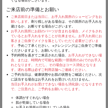
ご来店前の準備とお願い
店舗
必須
ご来店前日または当日に、お手入れ箇所のシェービングをお
願いします。
剃り残しがある場合は、その箇所のお手入れを
避けるか、お断りする場合がございます。
お手入れ箇所にお顔のパーツが含まれる場合、メイクをされ
ているとお手入れをすることが出来ません。お手入れ前にお
ご希望日時
第一希望
客さまご自身でメイクを落としていただく必要がございま
必須
す。
予めご了承ください。 ※クレンジングはご自身でご準備
くださいますよう、お願いいたします。
予約時間を過ぎてご来店された場合、
お手入れができない場
合、または、時間内で可能な範囲(一部箇所のみ)でのお手入
第二希望（入力は任意）
れとなります。 ただし、その場合はコース消化となりま
す。
遅れる際は必ずご利用店舗へご連絡ください。
ご予約当日は、健康状態やお肌の状態をご確認ください。次
に該当する場合はお手入れをお受けいただけません。
当日お手入れがお受けできない場合も消化扱いとなりますの
第三希望（入力は任意）
で、ご注意の上、ご予約をお願いいたします。
体調がすぐれない場合
肌が乾燥している場合
お手入れ箇所が日焼けしている場合