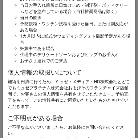
当日お手入れ箇所に日焼け止め・制汗剤・ボディクリー
ムなどを塗布している場合（当社推奨商品は除く）
お名前
必須
当日の飲酒
予防接種・ワクチン接種を受けた当日、または副反応が
ある場合
1カ月以内に挙式やウェディングフォト撮影予定がある場
合
妊娠中である場合
生理中のデリケートゾーンおよびヒップのお手入れ
ふりがな
必須
お子さま連れでのご来店
個人情報の取扱いについて
施術を円滑に行うため、ミュゼ・メディア・HD株式会社とどこ
でもミュゼプラチナム株式会社およびそのフランチャイズ店舗
メールアドレス
間で、お客さまの個人情報を共有させていただきます。予約完
必須
了をもって、この情報共有にご同意いただいたものとさせてい
ただきます。
ご不明点がある場合
ご不明な点がございましたら、お気軽にお問い合わせくださ
電話番号
い。
必須