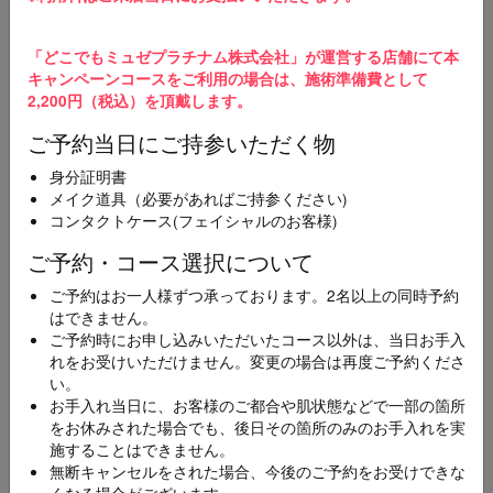
3
ご予約完了
「どこでもミュゼプラチナム株式会社」が運営する店舗にて本
ご予約の変更やキャンセルを希望の場合、直接ご予
キャンペーンコースをご利用の場合は、施術準備費として
約店舗にご連絡をお願いいたします。
2,200円（税込）を頂戴します。
ご予約当日にご持参いただく物
スマホ・携帯メールをご使用の方へ
【@dokodemo-musee.com】の受信許可設定をお願いいたします。届かない
身分証明書
場合は迷惑メールフォルダを確認してください。
メイク道具（必要があればご持参ください)
コンタクトケース(フェイシャルのお客様)
メニュー
ご予約・コース選択について
必須
ご予約はお一人様ずつ承っております。2名以上の同時予約
[100円CP]全身スキンケア美容脱毛コース(顔･襟足
はできません。
付き)
ご予約時にお申し込みいただいたコース以外は、当日お手入
れをお受けいただけません。変更の場合は再度ご予約くださ
い。
お手入れ当日に、お客様のご都合や肌状態などで一部の箇所
エリア
必須
をお休みされた場合でも、後日その箇所のみのお手入れを実
施することはできません。
無断キャンセルをされた場合、今後のご予約をお受けできな
くなる場合がございます。