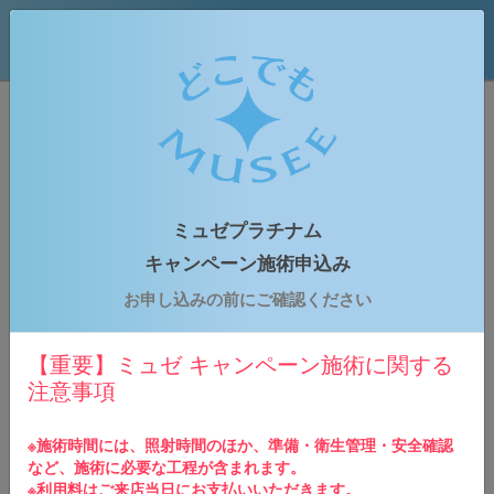
どこでもミュゼプラチナム
はじめての方専用予約申込みフォーム
ミュゼプラチナム
お申込みの流れ
キャンペーン施術申込み
1
お申し込みの前にご確認ください
ご予約情報の入力
下記のご予約申し込みフォームに必要事項をご入力
の上、お申し込みください。
【重要】ミュゼ キャンペーン施術に関する
注意事項
2
申込内容の確認
ご入力いただきましたメールアドレス宛に予約確認
※施術時間には、照射時間のほか、準備・衛生管理・安全確認
メールが送られます。※仮予約の場合、後日予約店
など、施術に必要な工程が含まれます。
舗よりご連絡させていただきます。
※利用料はご来店当日にお支払いいただきます。