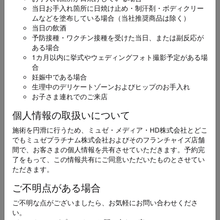
当日お手入れ箇所に日焼け止め・制汗剤・ボディクリー
ムなどを塗布している場合（当社推奨商品は除く）
お名前
必須
当日の飲酒
予防接種・ワクチン接種を受けた当日、または副反応が
ある場合
1カ月以内に挙式やウェディングフォト撮影予定がある場
合
妊娠中である場合
生理中のデリケートゾーンおよびヒップのお手入れ
ふりがな
必須
お子さま連れでのご来店
個人情報の取扱いについて
施術を円滑に行うため、ミュゼ・メディア・HD株式会社とどこ
でもミュゼプラチナム株式会社およびそのフランチャイズ店舗
メールアドレス
間で、お客さまの個人情報を共有させていただきます。予約完
必須
了をもって、この情報共有にご同意いただいたものとさせてい
ただきます。
ご不明点がある場合
ご不明な点がございましたら、お気軽にお問い合わせくださ
電話番号
い。
必須