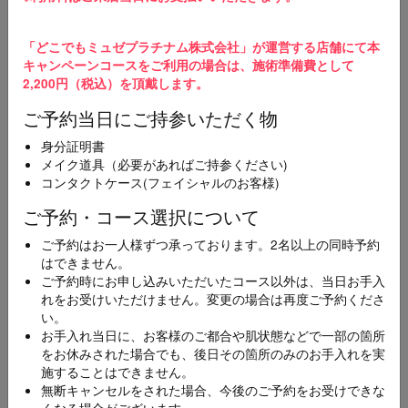
3
ご予約完了
「どこでもミュゼプラチナム株式会社」が運営する店舗にて本
ご予約の変更やキャンセルを希望の場合、直接ご予
キャンペーンコースをご利用の場合は、施術準備費として
約店舗にご連絡をお願いいたします。
2,200円（税込）を頂戴します。
ご予約当日にご持参いただく物
スマホ・携帯メールをご使用の方へ
【@dokodemo-musee.com】の受信許可設定をお願いいたします。届かない
身分証明書
場合は迷惑メールフォルダを確認してください。
メイク道具（必要があればご持参ください)
コンタクトケース(フェイシャルのお客様)
メニュー
ご予約・コース選択について
必須
ご予約はお一人様ずつ承っております。2名以上の同時予約
[100円CP]全身スキンケア美容脱毛コース(顔･襟足
はできません。
付き)
ご予約時にお申し込みいただいたコース以外は、当日お手入
れをお受けいただけません。変更の場合は再度ご予約くださ
い。
お手入れ当日に、お客様のご都合や肌状態などで一部の箇所
エリア
必須
をお休みされた場合でも、後日その箇所のみのお手入れを実
施することはできません。
無断キャンセルをされた場合、今後のご予約をお受けできな
くなる場合がございます。