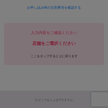
1. 個人情報の定義
お申し込み時の注意事項を確認する
本ポリシーにおける「個人情報」とは、以下のいずれかに該当
する情報を指します。
（1）お客様等から提供された情報
・氏名、住所、電話番号、FAX番号、メールアドレス、生年月
入力内容をご確認ください
日、性別など個人を識別できる情報
・会社名、部署名、役職、勤務先所在地、勤務先連絡先などの
店舗をご選択ください
業務関連情報
・クレジットカード番号、口座情報その他の決済手段に関する
情報
ここをタップすると上に戻ります
・学歴、職歴、保有資格等、採用選考応募に関連する情報
・その他お客様等から当社に提供された一切の情報
（2）サービス利用により取得される情報
・契約、予約、施術、購入、キャンペーン応募等に関する情報
・メールマガジン購読状況、ポイント・クーポンなどの特典利
用状況
・お問い合わせ、アンケート、意見投稿などの内容
©
どこでもミュゼプラチナム
（3）ウェブサイトやアプリ利用によって自動的に取得される
情報