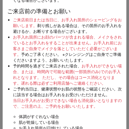
ご来店前の準備とお願い
店舗
必須
ご来店前日または当日に、お手入れ箇所のシェービングをお
願いします。
剃り残しがある場合は、その箇所のお手入れを
避けるか、お断りする場合がございます。
お手入れ箇所にお顔のパーツが含まれる場合、メイクをされ
ているとお手入れをすることが出来ません。お手入れ前にお
ご希望日時
第一希望
客さまご自身でメイクを落としていただく必要がございま
必須
す。
予めご了承ください。 ※クレンジングはご自身でご準備
くださいますよう、お願いいたします。
予約時間を過ぎてご来店された場合、
お手入れができない場
合、または、時間内で可能な範囲(一部箇所のみ)でのお手入
第二希望（入力は任意）
れとなります。 ただし、その場合はコース消化となりま
す。
遅れる際は必ずご利用店舗へご連絡ください。
ご予約当日は、健康状態やお肌の状態をご確認ください。次
に該当する場合はお手入れをお受けいただけません。
当日お手入れがお受けできない場合も消化扱いとなりますの
第三希望（入力は任意）
で、ご注意の上、ご予約をお願いいたします。
体調がすぐれない場合
肌が乾燥している場合
お手入れ箇所が日焼けしている場合