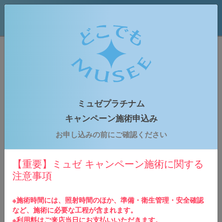
どこでもミュゼプラチナム
はじめての方専用予約申込みフォーム
ミュゼプラチナム
お申込みの流れ
キャンペーン施術申込み
1
お申し込みの前にご確認ください
ご予約情報の入力
下記のご予約申し込みフォームに必要事項をご入力
の上、お申し込みください。
【重要】ミュゼ キャンペーン施術に関する
注意事項
2
申込内容の確認
ご入力いただきましたメールアドレス宛に予約確認
※施術時間には、照射時間のほか、準備・衛生管理・安全確認
メールが送られます。※仮予約の場合、後日予約店
など、施術に必要な工程が含まれます。
舗よりご連絡させていただきます。
※利用料はご来店当日にお支払いいただきます。