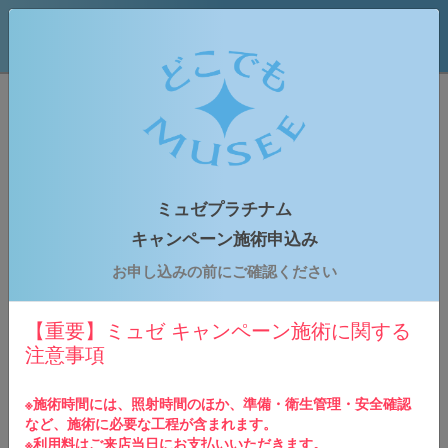
どこでもミュゼプラチナム
はじめての方専用予約申込みフォーム
ミュゼプラチナム
お申込みの流れ
キャンペーン施術申込み
1
お申し込みの前にご確認ください
ご予約情報の入力
下記のご予約申し込みフォームに必要事項をご入力
の上、お申し込みください。
【重要】ミュゼ キャンペーン施術に関する
注意事項
2
申込内容の確認
ご入力いただきましたメールアドレス宛に予約確認
※施術時間には、照射時間のほか、準備・衛生管理・安全確認
メールが送られます。※仮予約の場合、後日予約店
など、施術に必要な工程が含まれます。
舗よりご連絡させていただきます。
※利用料はご来店当日にお支払いいただきます。