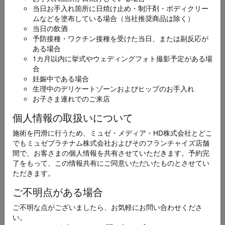
当日お手入れ箇所に日焼け止め・制汗剤・ボディクリー
ムなどを塗布している場合（当社推奨商品は除く）
お名前
必須
当日の飲酒
予防接種・ワクチン接種を受けた当日、または副反応が
ある場合
1カ月以内に挙式やウェディングフォト撮影予定がある場
合
妊娠中である場合
生理中のデリケートゾーンおよびヒップのお手入れ
ふりがな
必須
お子さま連れでのご来店
個人情報の取扱いについて
施術を円滑に行うため、ミュゼ・メディア・HD株式会社とどこ
でもミュゼプラチナム株式会社およびそのフランチャイズ店舗
メールアドレス
間で、お客さまの個人情報を共有させていただきます。予約完
必須
了をもって、この情報共有にご同意いただいたものとさせてい
ただきます。
ご不明点がある場合
ご不明な点がございましたら、お気軽にお問い合わせくださ
電話番号
い。
必須