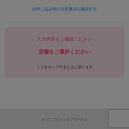
1. 個人情報の定義
お申し込み時の注意事項を確認する
本ポリシーにおける「個人情報」とは、以下のいずれかに該当
する情報を指します。
（1）お客様等から提供された情報
・氏名、住所、電話番号、FAX番号、メールアドレス、生年月
入力内容をご確認ください
日、性別など個人を識別できる情報
・会社名、部署名、役職、勤務先所在地、勤務先連絡先などの
店舗をご選択ください
業務関連情報
・クレジットカード番号、口座情報その他の決済手段に関する
情報
ここをタップすると上に戻ります
・学歴、職歴、保有資格等、採用選考応募に関連する情報
・その他お客様等から当社に提供された一切の情報
（2）サービス利用により取得される情報
・契約、予約、施術、購入、キャンペーン応募等に関する情報
・メールマガジン購読状況、ポイント・クーポンなどの特典利
用状況
・お問い合わせ、アンケート、意見投稿などの内容
©
どこでもミュゼプラチナム
（3）ウェブサイトやアプリ利用によって自動的に取得される
情報