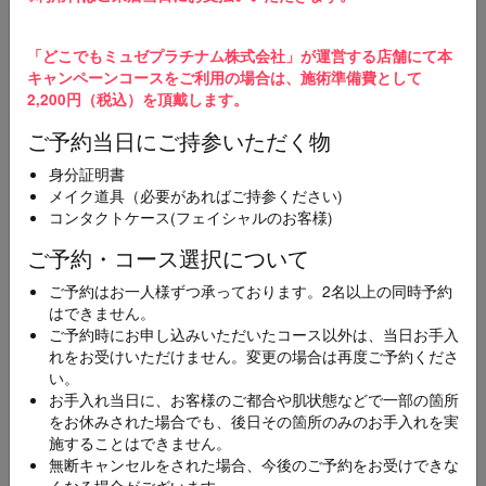
3
ご予約完了
「どこでもミュゼプラチナム株式会社」が運営する店舗にて本
ご予約の変更やキャンセルを希望の場合、直接ご予
キャンペーンコースをご利用の場合は、施術準備費として
約店舗にご連絡をお願いいたします。
2,200円（税込）を頂戴します。
ご予約当日にご持参いただく物
スマホ・携帯メールをご使用の方へ
【@dokodemo-musee.com】の受信許可設定をお願いいたします。届かない
身分証明書
場合は迷惑メールフォルダを確認してください。
メイク道具（必要があればご持参ください)
コンタクトケース(フェイシャルのお客様)
メニュー
ご予約・コース選択について
必須
ご予約はお一人様ずつ承っております。2名以上の同時予約
[100円CP]全身スキンケア美容脱毛コース(顔･襟足
はできません。
付き)
ご予約時にお申し込みいただいたコース以外は、当日お手入
れをお受けいただけません。変更の場合は再度ご予約くださ
い。
お手入れ当日に、お客様のご都合や肌状態などで一部の箇所
エリア
必須
をお休みされた場合でも、後日その箇所のみのお手入れを実
施することはできません。
無断キャンセルをされた場合、今後のご予約をお受けできな
くなる場合がございます。