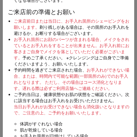
ご来店前の準備とお願い
店舗
必須
ご来店前日または当日に、お手入れ箇所のシェービングをお
願いします。
剃り残しがある場合は、その箇所のお手入れを
避けるか、お断りする場合がございます。
お手入れ箇所にお顔のパーツが含まれる場合、メイクをされ
ているとお手入れをすることが出来ません。お手入れ前にお
ご希望日時
第一希望
客さまご自身でメイクを落としていただく必要がございま
必須
す。
予めご了承ください。 ※クレンジングはご自身でご準備
くださいますよう、お願いいたします。
予約時間を過ぎてご来店された場合、
お手入れができない場
合、または、時間内で可能な範囲(一部箇所のみ)でのお手入
第二希望（入力は任意）
れとなります。 ただし、その場合はコース消化となりま
す。
遅れる際は必ずご利用店舗へご連絡ください。
ご予約当日は、健康状態やお肌の状態をご確認ください。次
に該当する場合はお手入れをお受けいただけません。
当日お手入れがお受けできない場合も消化扱いとなりますの
第三希望（入力は任意）
で、ご注意の上、ご予約をお願いいたします。
体調がすぐれない場合
肌が乾燥している場合
お手入れ箇所が日焼けしている場合