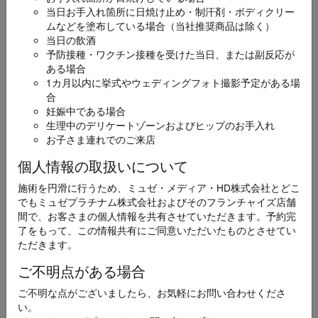
当日お手入れ箇所に日焼け止め・制汗剤・ボディクリー
ムなどを塗布している場合（当社推奨商品は除く）
お名前
必須
当日の飲酒
予防接種・ワクチン接種を受けた当日、または副反応が
ある場合
1カ月以内に挙式やウェディングフォト撮影予定がある場
合
妊娠中である場合
生理中のデリケートゾーンおよびヒップのお手入れ
ふりがな
必須
お子さま連れでのご来店
個人情報の取扱いについて
施術を円滑に行うため、ミュゼ・メディア・HD株式会社とどこ
でもミュゼプラチナム株式会社およびそのフランチャイズ店舗
メールアドレス
間で、お客さまの個人情報を共有させていただきます。予約完
必須
了をもって、この情報共有にご同意いただいたものとさせてい
ただきます。
ご不明点がある場合
ご不明な点がございましたら、お気軽にお問い合わせくださ
電話番号
い。
必須