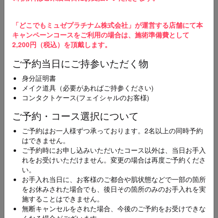
3
ご予約完了
「どこでもミュゼプラチナム株式会社」が運営する店舗にて本
ご予約の変更やキャンセルを希望の場合、直接ご予
キャンペーンコースをご利用の場合は、施術準備費として
約店舗にご連絡をお願いいたします。
2,200円（税込）を頂戴します。
ご予約当日にご持参いただく物
スマホ・携帯メールをご使用の方へ
【@dokodemo-musee.com】の受信許可設定をお願いいたします。届かない
身分証明書
場合は迷惑メールフォルダを確認してください。
メイク道具（必要があればご持参ください)
コンタクトケース(フェイシャルのお客様)
メニュー
ご予約・コース選択について
必須
ご予約はお一人様ずつ承っております。2名以上の同時予約
[100円CP]全身スキンケア美容脱毛コース(顔･襟足
はできません。
付き)
ご予約時にお申し込みいただいたコース以外は、当日お手入
れをお受けいただけません。変更の場合は再度ご予約くださ
い。
お手入れ当日に、お客様のご都合や肌状態などで一部の箇所
エリア
必須
をお休みされた場合でも、後日その箇所のみのお手入れを実
施することはできません。
無断キャンセルをされた場合、今後のご予約をお受けできな
くなる場合がございます。