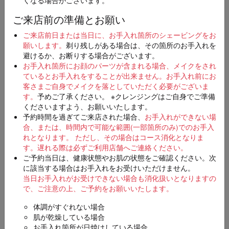
ご来店前の準備とお願い
店舗
必須
ご来店前日または当日に、お手入れ箇所のシェービングをお
願いします。
剃り残しがある場合は、その箇所のお手入れを
避けるか、お断りする場合がございます。
お手入れ箇所にお顔のパーツが含まれる場合、メイクをされ
ているとお手入れをすることが出来ません。お手入れ前にお
ご希望日時
第一希望
客さまご自身でメイクを落としていただく必要がございま
必須
す。
予めご了承ください。 ※クレンジングはご自身でご準備
くださいますよう、お願いいたします。
予約時間を過ぎてご来店された場合、
お手入れができない場
合、または、時間内で可能な範囲(一部箇所のみ)でのお手入
第二希望（入力は任意）
れとなります。 ただし、その場合はコース消化となりま
す。
遅れる際は必ずご利用店舗へご連絡ください。
ご予約当日は、健康状態やお肌の状態をご確認ください。次
に該当する場合はお手入れをお受けいただけません。
当日お手入れがお受けできない場合も消化扱いとなりますの
第三希望（入力は任意）
で、ご注意の上、ご予約をお願いいたします。
体調がすぐれない場合
肌が乾燥している場合
お手入れ箇所が日焼けしている場合