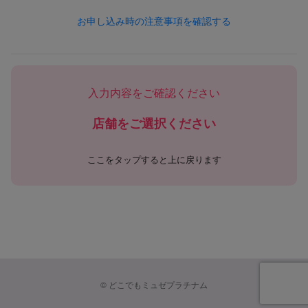
1. 個人情報の定義
お申し込み時の注意事項を確認する
本ポリシーにおける「個人情報」とは、以下のいずれかに該当
する情報を指します。
（1）お客様等から提供された情報
・氏名、住所、電話番号、FAX番号、メールアドレス、生年月
入力内容をご確認ください
日、性別など個人を識別できる情報
・会社名、部署名、役職、勤務先所在地、勤務先連絡先などの
店舗をご選択ください
業務関連情報
・クレジットカード番号、口座情報その他の決済手段に関する
情報
ここをタップすると上に戻ります
・学歴、職歴、保有資格等、採用選考応募に関連する情報
・その他お客様等から当社に提供された一切の情報
（2）サービス利用により取得される情報
・契約、予約、施術、購入、キャンペーン応募等に関する情報
・メールマガジン購読状況、ポイント・クーポンなどの特典利
用状況
・お問い合わせ、アンケート、意見投稿などの内容
©
どこでもミュゼプラチナム
（3）ウェブサイトやアプリ利用によって自動的に取得される
情報