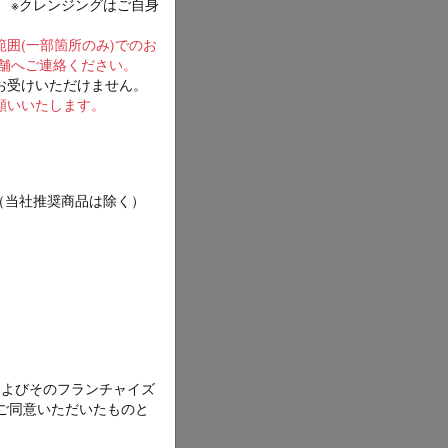
 ※クレンジングはご自身
囲(一部箇所のみ)でのお
舗へご連絡ください。
お受けいただけません。
願いいたします。
（当社推奨商品は除く）
およびそのフランチャイズ
ご同意いただいたものと