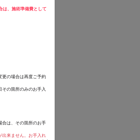
合は、施術準備費として
を確認してくださ
変更の場合は再度ご予約
日その箇所のみのお手入
場合は、その箇所のお手
が出来ません。お手入れ