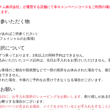
メールをご使用の方へ
ナム株式会社」が運営する店舗にて本キャンペーンコースをご利用の場
mo-musee.com】の受信許可設定をお願いいたします。届かない場合は迷惑メールフォルダ
戴します。
持参いただく物
ー
があればご持参ください)
円CP]全身スキンケア美容脱毛コース(顔･襟足付き)
フェイシャルのお客様)
選択について
ずつ承っております。2名以上の同時予約はできません。
込みいただいたコース以外は、当日お手入れをお受けいただけません。
お客様のご都合や肌状態などで一部の箇所をお休みされた場合でも、後
はできません。
された場合、今後のご予約をお受けできなくなる場合がございます。
とお願い
当日に、お手入れ箇所のシェービングをお願いします。
剃り残しがある
お断りする場合がございます。
顔のパーツが含まれる場合、メイクをされているとお手入れをすること