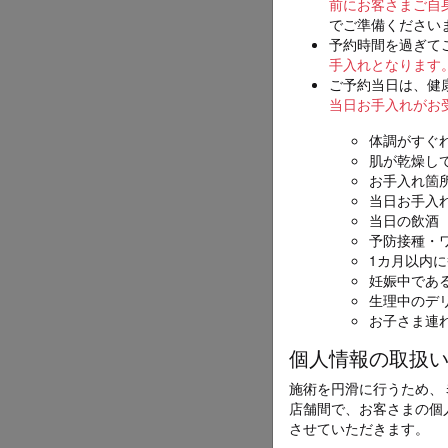
前にお客さまご自
でご準備ください
ご希望
必須
予約時間を過ぎて
手入れとなります
ご予約当日は、健
当日お手入れがお
体調がすぐ
第二希望（入
肌が乾燥し
お手入れ箇
当日お手入
当日の飲酒
予防接種・
第三希望（入
1カ月以内
妊娠中であ
生理中のデ
お子さま連
個人情報の取扱
施術を円滑に行うため、
お名前
必須
店舗間で、お客さまの個
させていただきます。