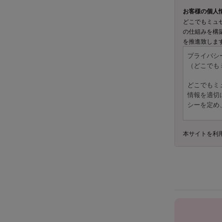
お客様の個人
どこでもミュ
の仕組みを構
を推進致しま
プライバシ
（どこでも
どこでもミ
情報を適切
シーを定め
---
本サイトを利
1. 個人情
本ポリシー
（1）お客
・氏名、住
・会社名、
・クレジッ
・学歴、職