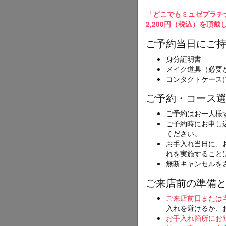
スマホ・携帯
「どこでもミュゼプラチ
【@dokode
2,200円（税込）を頂
い。
ご予約当日にご
身分証明書
メニュ
必須
メイク道具（必要
[100
コンタクトケース(
ご予約・コース
ご予約はお一人様
エリア
必須
ご予約時にお申し
ください。
お手入れ当日に、
れを実施すること
無断キャンセルを
ご来店前の準備
店舗
必須
ご来店前日または
入れを避けるか、
お手入れ箇所にお