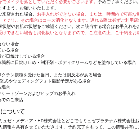
身でメイクを落としていただく必要がございます。
予めご了承ください。
ますよう、お願いいたします。
日時
第一希望
ご来店された場合、
お手入れができない場合、または、時間内で可能な範
。 ただし、その場合はコース消化となります。
遅れる際は必ずご利用店
康状態やお肌の状態をご確認ください。次に該当する場合はお手入れを
受けできない場合も消化扱いとなりますので、ご注意の上、ご予約をお
れない場合
力は任意）
ている場合
所が日焼けしている場合
れ箇所に日焼け止め・制汗剤・ボディクリームなどを塗布している場合
ワクチン接種を受けた当日、または副反応がある場合
力は任意）
に挙式やウェディングフォト撮影予定がある場合
る場合
リケートゾーンおよびヒップのお手入れ
れでのご来店
いについて
ミュゼ・メディア・HD株式会社とどこでもミュゼプラチナム株式会社
人情報を共有させていただきます。予約完了をもって、この情報共有に