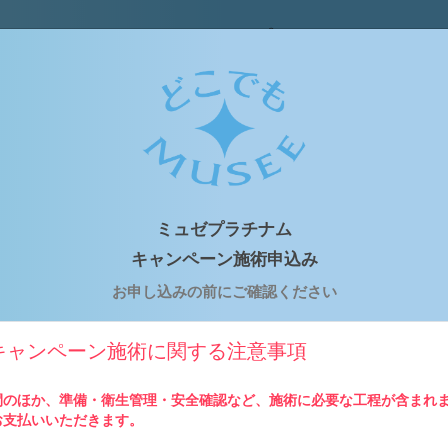
どこでもミュゼプラチナム
はじめての方専用予約申込みフォーム
お申込みの流れ
ミュゼプラチナム
キャンペーン施術申込み
1
2
3
お申し込みの前にご確認ください
の入力
申込内容の確認
ご予約完了
約申し込みフォー
ご入力いただきましたメール
ご予約の変更やキ
キャンペーン施術に関する注意事項
項をご入力の上、
アドレス宛に予約確認メール
希望の場合、直接
ください。
が送られます。※仮予約の場
にご連絡をお願い
合、後日予約店舗よりご連絡
す。
間のほか、準備・衛生管理・安全確認など、施術に必要な工程が含まれ
させていただきます。
お支払いいただきます。