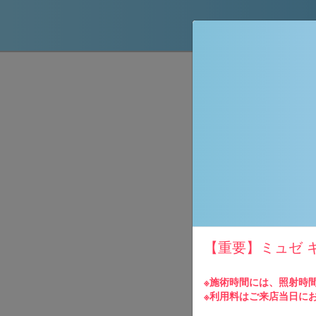
ご予約情報
下記のご予
【重要】ミュゼ 
ムに必要事
お申し込み
※施術時間には、照射時
※利用料はご来店当日に