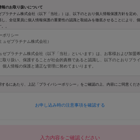
情報のお取り扱いについて
ゼプラチナム株式会社（以下「当社」）は、以下のとおり個人情報保護方針を定め
築し、全従業員に個人情報保護の重要性の認識と取組みを徹底させることにより、
す。。
ーポリシー
ミュゼプラチナム株式会社）
ュゼプラチナム株式会社（以下「当社」といいます）は、お客様および加盟
に取り扱い、保護することが社会的責務であると認識し、以下のとおりプラ
、個人情報の保護と適正な管理に努めてまいります。
用するにあたり、上記「プライバシーポリシー」をご確認の上、内容にご同意くだ
報の定義
における「個人情報」とは、以下のいずれかに該当する情報を指します。
お申し込み時の注意事項を確認する
様等から提供された情報
所、電話番号、FAX番号、メールアドレス、生年月日、性別など個人を識別
部署名、役職、勤務先所在地、勤務先連絡先などの業務関連情報
トカード番号、口座情報その他の決済手段に関する情報
入力内容をご確認ください
歴、保有資格等、採用選考応募に関連する情報