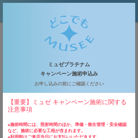
どこでもミュゼプラチナム
はじめての方専用予約申込みフォーム
ミュゼプラチナム
お申込みの流れ
キャンペーン施術申込み
1
お申し込みの前にご確認ください
ご予約情報の入力
下記のご予約申し込みフォームに必要事項をご入力
の上、お申し込みください。
【重要】ミュゼ キャンペーン施術に関する
注意事項
2
申込内容の確認
ご入力いただきましたメールアドレス宛に予約確認
※施術時間には、照射時間のほか、準備・衛生管理・安全確認
メールが送られます。※仮予約の場合、後日予約店
など、施術に必要な工程が含まれます。
舗よりご連絡させていただきます。
※利用料はご来店当日にお支払いいただきます。