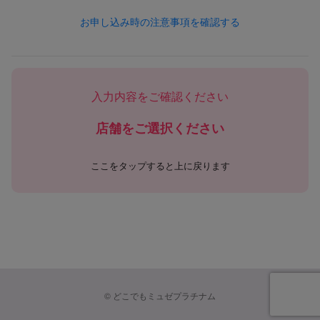
1. 個人情報の定義
お申し込み時の注意事項を確認する
本ポリシーにおける「個人情報」とは、以下のいずれかに該当
する情報を指します。
（1）お客様等から提供された情報
・氏名、住所、電話番号、FAX番号、メールアドレス、生年月
入力内容をご確認ください
日、性別など個人を識別できる情報
・会社名、部署名、役職、勤務先所在地、勤務先連絡先などの
店舗をご選択ください
業務関連情報
・クレジットカード番号、口座情報その他の決済手段に関する
情報
ここをタップすると上に戻ります
・学歴、職歴、保有資格等、採用選考応募に関連する情報
・その他お客様等から当社に提供された一切の情報
（2）サービス利用により取得される情報
・契約、予約、施術、購入、キャンペーン応募等に関する情報
・メールマガジン購読状況、ポイント・クーポンなどの特典利
用状況
・お問い合わせ、アンケート、意見投稿などの内容
©
どこでもミュゼプラチナム
（3）ウェブサイトやアプリ利用によって自動的に取得される
情報