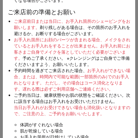
ご来店前の準備とお願い
店舗
必須
ご来店前日または当日に、お手入れ箇所のシェービングをお
願いします。
剃り残しがある場合は、その箇所のお手入れを
避けるか、お断りする場合がございます。
お手入れ箇所にお顔のパーツが含まれる場合、メイクをされ
ているとお手入れをすることが出来ません。お手入れ前にお
ご希望日時
第一希望
客さまご自身でメイクを落としていただく必要がございま
必須
す。
予めご了承ください。 ※クレンジングはご自身でご準備
くださいますよう、お願いいたします。
予約時間を過ぎてご来店された場合、
お手入れができない場
合、または、時間内で可能な範囲(一部箇所のみ)でのお手入
第二希望（入力は任意）
れとなります。 ただし、その場合はコース消化となりま
す。
遅れる際は必ずご利用店舗へご連絡ください。
ご予約当日は、健康状態やお肌の状態をご確認ください。次
に該当する場合はお手入れをお受けいただけません。
当日お手入れがお受けできない場合も消化扱いとなりますの
第三希望（入力は任意）
で、ご注意の上、ご予約をお願いいたします。
体調がすぐれない場合
肌が乾燥している場合
お手入れ箇所が日焼けしている場合