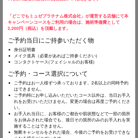
3
ご予約完了
「どこでもミュゼプラチナム株式会社」が運営する店舗にて本
ご予約の変更やキャンセルを希望の場合、直接ご予
キャンペーンコースをご利用の場合は、施術準備費として
約店舗にご連絡をお願いいたします。
2,200円（税込）を頂戴します。
ご予約当日にご持参いただく物
スマホ・携帯メールをご使用の方へ
【@dokodemo-musee.com】の受信許可設定をお願いいたします。届かない
身分証明書
場合は迷惑メールフォルダを確認してください。
メイク道具（必要があればご持参ください)
コンタクトケース(フェイシャルのお客様)
メニュー
ご予約・コース選択について
必須
ご予約はお一人様ずつ承っております。2名以上の同時予約
[100円CP]全身スキンケア美容脱毛コース(顔･襟足
はできません。
付き)
ご予約時にお申し込みいただいたコース以外は、当日お手入
れをお受けいただけません。変更の場合は再度ご予約くださ
い。
お手入れ当日に、お客様のご都合や肌状態などで一部の箇所
エリア
必須
をお休みされた場合でも、後日その箇所のみのお手入れを実
施することはできません。
無断キャンセルをされた場合、今後のご予約をお受けできな
くなる場合がございます。