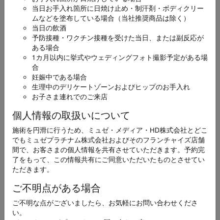
当日お手入れ箇所に日焼け止め・制汗剤・ボディクリー
ムなどを塗布している場合（当社推奨商品は除く）
お名前
必須
当日の飲酒
予防接種・ワクチン接種を受けた当日、または副反応が
ある場合
1カ月以内に挙式やウェディングフォト撮影予定がある場
合
妊娠中である場合
生理中のデリケートゾーンおよびヒップのお手入れ
ふりがな
必須
お子さま連れでのご来店
個人情報の取扱いについて
施術を円滑に行うため、ミュゼ・メディア・HD株式会社とどこ
でもミュゼプラチナム株式会社およびそのフランチャイズ店舗
メールアドレス
間で、お客さまの個人情報を共有させていただきます。予約完
必須
了をもって、この情報共有にご同意いただいたものとさせてい
ただきます。
ご不明点がある場合
ご不明な点がございましたら、お気軽にお問い合わせくださ
電話番号
い。
必須